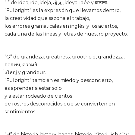
“I” de idea, ide, ideja, 考え, ideya, idée y कल्पना.
“Fulbright” es la expresión que llevamos dentro,
la creatividad que sazona el trabajo,
los errores gramaticales en inglés, y los aciertos,
cada una de las líneas y letras de nuestro proyecto.
“G” de grandeza, greatness, grootheid, grandezza,
велич, ความยิ
่งใหญ่ y grandeur.
“Fulbright” también es miedo y desconcierto,
es aprender a estar solo
y a estar rodeado de cientos
de rostros desconocidos que se convierten en
sentimientos.
“H” de historia, history, hanes, historie, hītori, lịch sử y