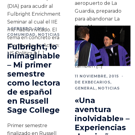
aeropuerto de La
(DIA) para acudir al
Guardia, preparado
Fulbright Enrichment
para abandonar La
Seminar al cual el IIE
Gran Manzana
2 FEBRERO, 2016
me había invitado. El
durante unos días. Me
COMUNIDAD
,
NOTICIAS
tema en concreto era
acompañaba Ernest,
Fulbright, lo
“Democracy in Action:
mi compañero de piso
US Politics & […]
inimaginable
en Nueva York y
– Mi primer
también […]
semestre
11 NOVIEMBRE, 2015
como lectora
DE EXBECARIOS
,
GENERAL
,
NOTICIAS
de español
«Una
en Russell
aventura
Sage College
inolvidable» –
Primer semestre
Experiencias
finalizado en Russell