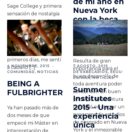
de mi año en
Sage College y primera
Nueva York
sensación de nostalgia
con la beca
y melancolía por lo
Junta de
que fue y por lo poco
Andalucía /
que queda. Antes de
Fulbright
aterrizar en los Estados
Unidos y durante los
primeros días, me sentí
Resulta de gran
4 NOVIEMBRE, 2015
7 AGOSTO, 2015
a caballo […]
importancia para el
COMUNIDAD
,
NOTICIAS
DE EXBECARIOS
,
EEUU-
buen desarrollo de
ESPAÑA
,
NOTICIAS
BEING A
toda aventura poder
Summer
FULBRIGHTER
contar con un buen
Institutes
principio. Mi aventura
2015 – Una
consistió en cursar un
Ya han pasado más de
programa de estudios
experiencia
dos meses de que
de posgrado en Nueva
empecé mi Máster en
única
York y el inmejorable
interpretación de