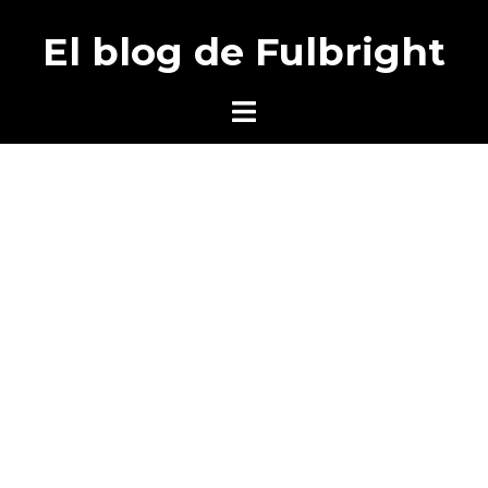
Saltar
El blog de Fulbright
al
contenido
Alternar
menú