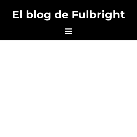
Saltar
El blog de Fulbright
al
contenido
Alternar
menú