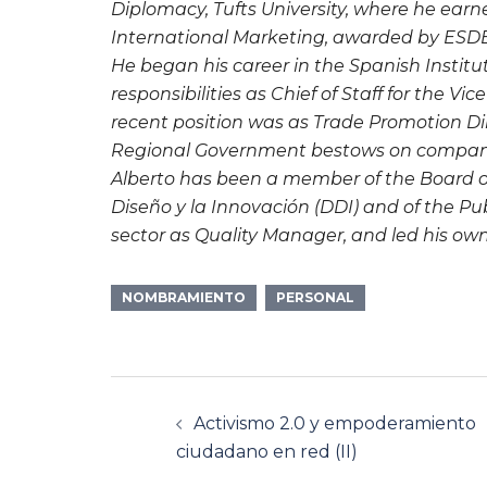
Diplomacy, Tufts University, where he earn
International Marketing, awarded by ESDE
He began his career in the Spanish Instit
responsibilities as Chief of Staff for the V
recent position was as Trade Promotion D
Regional Government bestows on companies
Alberto has been a member of the Board of 
Diseño y la Innovación (DDI) and of the P
sector as Quality Manager, and led his ow
NOMBRAMIENTO
PERSONAL
Navegación
Activismo 2.0 y empoderamiento
de
ciudadano en red (II)