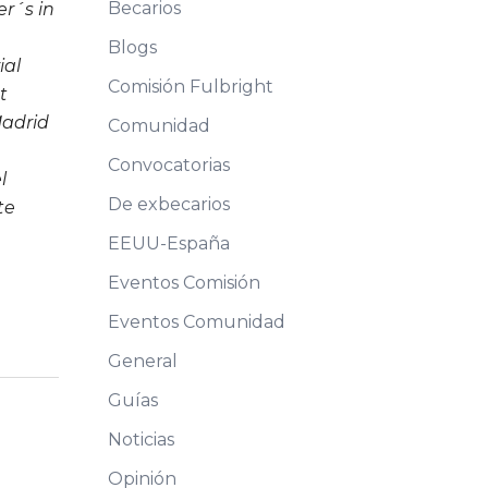
Becarios
er´s in
Blogs
ial
Comisión Fulbright
t
Madrid
Comunidad
Convocatorias
l
De exbecarios
te
EEUU-España
Eventos Comisión
Eventos Comunidad
General
Guías
Noticias
Opinión