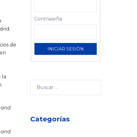
Contraseña
e
drid.
cios de
 en
 la
Buscar:
o
l and
Categorías
w and