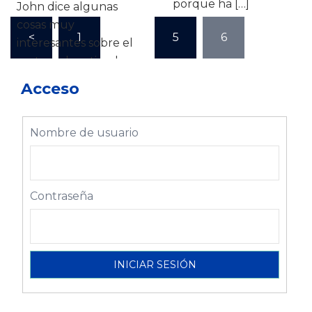
porque ha […]
John dice algunas
Paginación
cosas muy
<
1
…
5
6
de
interesantes sobre el
entradas
sector educativo, la
creatividad […]
Acceso
Nombre de usuario
Contraseña