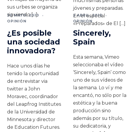
muchísimas personas
sus urbes se organiza
jóvenes y preparadas.
siguiendo […]
20 MAYO, 2010
En el especial
2 ABRIL, 2010
OPINIÓN
OPINIÓN
«Preparados» de El […]
¿Es posible
Sincerely,
una sociedad
Spain
innovadora?
Esta semana, Vimeo
seleccionaba el vídeo
Hace unos días he
‘Sincerely, Spain’ como
tenido la oportunidad
uno de sus vídeos de
de entrevistar via
la semana. Lo ví y me
twitter a John
encantó, no sólo por la
Moravec, coordinador
estética y la buena
del Leapfrog Institutes
producción sino
de la Universidad de
además por su título,
Minnesota y director
su dedicatoria, y
de Education Futures.