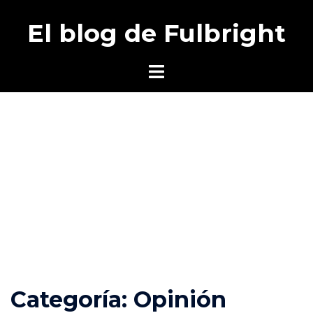
Saltar
El blog de Fulbright
al
contenido
Alternar
menú
Categoría:
Opinión